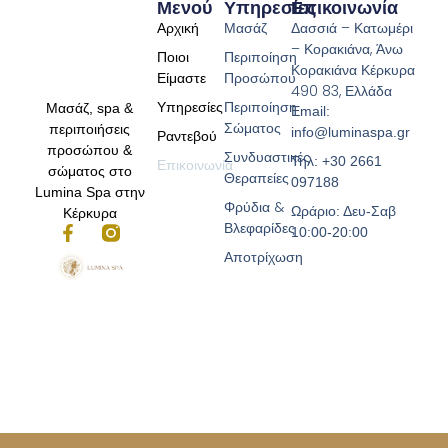
Μενού
Υπηρεσίες
Επικοινωνία
Αρχική
Μασάζ
Δασσιά – Κατωμέρι
– Κορακιάνα, Άνω
Ποιοι
Περιποίηση
Κορακιάνα Κέρκυρα
Είμαστε
Προσώπου
490 83, Ελλάδα
Υπηρεσίες
Περιποίηση
Μασάζ, spa &
Email:
Σώματος
περιποιήσεις
info@luminaspa.gr
Ραντεβού
προσώπου &
Συνδυαστικές
Τηλ: +30 2661
Επικοινωνία
σώματος στο
Θεραπείες
097188
Lumina Spa στην
Φρύδια &
Ωράριο: Δευ-Σαβ
Κέρκυρα
Βλεφαρίδες
10:00-20:00
Αποτρίχωση