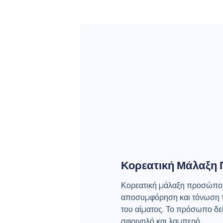
Κορεατική Μάλαξη
Κορεατική µάλαξη προσώπου
αποσυµφόρηση και τόνωση 
του αίµατος. Το πρόσωπο δεί
σφριγηλό και λαµπερό.