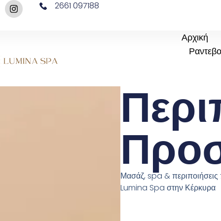
2661 097188
Αρχική
Ραντεβ
Περι
Προ
Μασάζ, spa & περιποιήσει
Lumina Spa στην Κέρκυρα