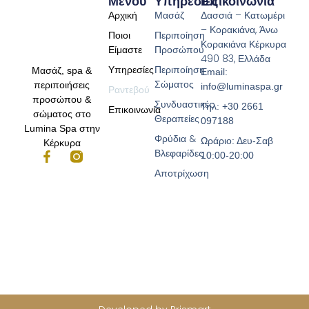
Μενού
Υπηρεσίες
Επικοινωνία
Αρχική
Μασάζ
Δασσιά – Κατωμέρι
– Κορακιάνα, Άνω
Ποιοι
Περιποίηση
Κορακιάνα Κέρκυρα
Είμαστε
Προσώπου
490 83, Ελλάδα
Υπηρεσίες
Περιποίηση
Μασάζ, spa &
Email:
Σώματος
περιποιήσεις
info@luminaspa.gr
Ραντεβού
προσώπου &
Συνδυαστικές
Τηλ: +30 2661
Επικοινωνία
σώματος στο
Θεραπείες
097188
Lumina Spa στην
Φρύδια &
Ωράριο: Δευ-Σαβ
Κέρκυρα
Βλεφαρίδες
10:00-20:00
Αποτρίχωση